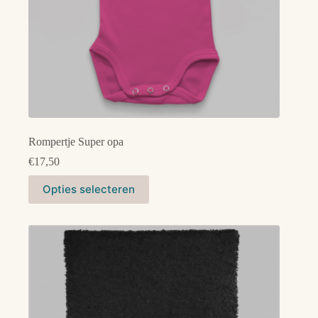
Rompertje Super opa
€
17,50
Dit
Opties selecteren
product
heeft
meerdere
variaties.
Deze
optie
kan
gekozen
worden
op