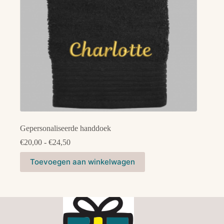
de
productpagina
Gepersonaliseerde handdoek
Prijsklasse:
€
20,00
-
€
24,50
€20,00
Dit
tot
Toevoegen aan winkelwagen
product
€24,50
heeft
meerdere
variaties.
Deze
optie
kan