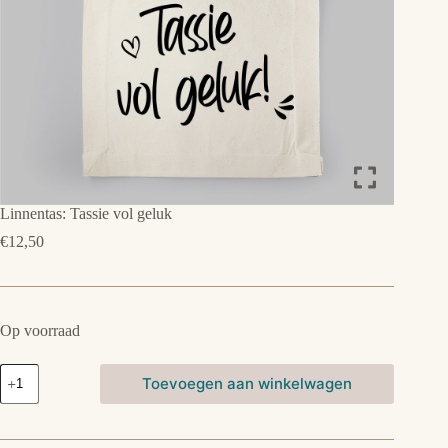
Linnentas: Tassie vol geluk
€
12,50
Op voorraad
Linnentas:
Toevoegen aan winkelwagen
Tassie
vol
geluk
aantal