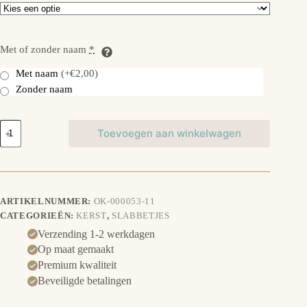
Met of zonder naam
*
Met naam
(+€2,00)
Zonder naam
Slabbetje
Toevoegen aan winkelwagen
Rendier
-
mijn
eerste
kerst
aantal
ARTIKELNUMMER:
OK-000053-11
CATEGORIEËN:
KERST
,
SLABBETJES
Verzending 1-2 werkdagen
Op maat gemaakt
Premium kwaliteit
Beveiligde betalingen