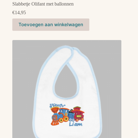
Slabbetje Olifant met ballonnen
€
14,95
Dit
Toevoegen aan winkelwagen
product
heeft
meerdere
variaties.
Deze
optie
kan
gekozen
worden
op
de
productpagina