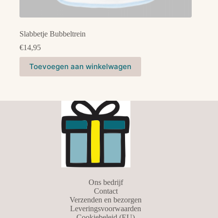
Slabbetje Bubbeltrein
€
14,95
Dit
Toevoegen aan winkelwagen
product
heeft
meerdere
variaties.
Deze
optie
kan
gekozen
worden
op
de
productpagina
Ons bedrijf
Contact
Verzenden en bezorgen
Leveringsvoorwaarden
Cookiebeleid (EU)