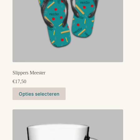
Slippers Meester
€
17,50
Dit
Opties selecteren
product
heeft
meerdere
variaties.
Deze
optie
kan
gekozen