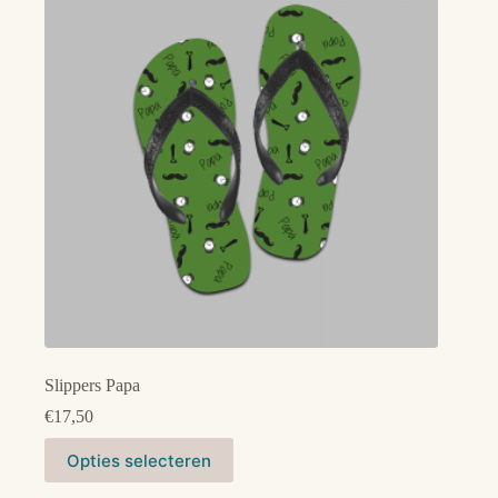
optie
kan
gekozen
worden
op
de
productpagina
Slippers Papa
€
17,50
Dit
Opties selecteren
product
heeft