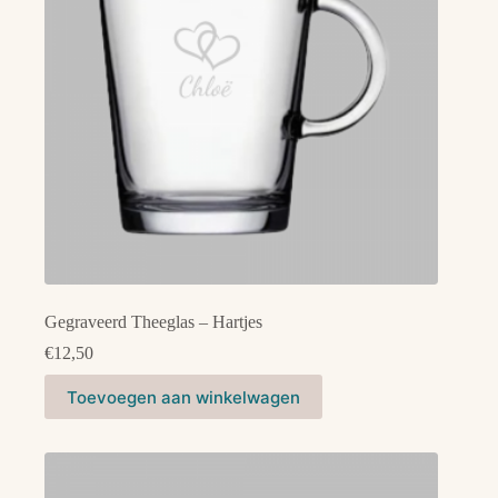
worden
op
de
productpagina
Gegraveerd Theeglas – Hartjes
€
12,50
Dit
Toevoegen aan winkelwagen
product
heeft
meerdere
variaties.
Deze