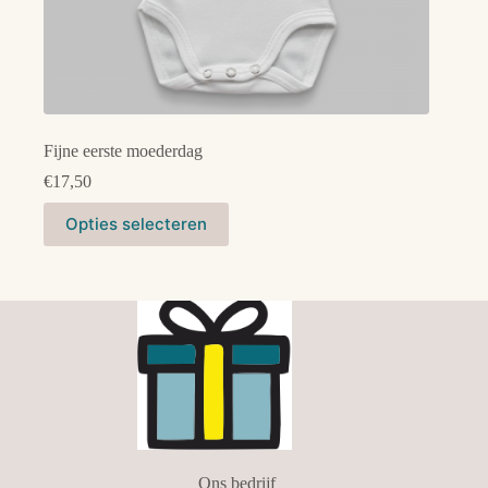
Fijne eerste moederdag
€
17,50
Dit
Opties selecteren
product
heeft
meerdere
variaties.
Deze
optie
kan
gekozen
worden
op
de
productpagina
Ons bedrijf