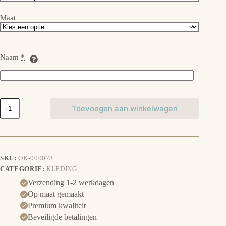
Maat
Naam
*
T-
Toevoegen aan winkelwagen
shirt
met
Konijn
aantal
SKU:
OK-000078
CATEGORIE:
KLEDING
Verzending 1-2 werkdagen
Op maat gemaakt
Premium kwaliteit
Beveiligde betalingen