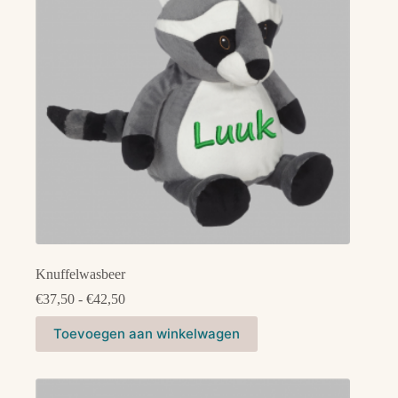
gekozen
worden
op
de
productpagina
Knuffelwasbeer
Prijsklasse:
€
37,50
-
€
42,50
€37,50
Dit
tot
Toevoegen aan winkelwagen
product
€42,50
heeft
meerdere
variaties.