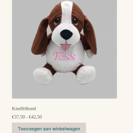
Deze
optie
kan
gekozen
worden
op
de
productpagina
Knuffelhond
Prijsklasse:
€
37,50
-
€
42,50
€37,50
Dit
tot
Toevoegen aan winkelwagen
product
€42,50