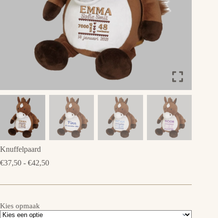
Knuffelpaard
Prijsklasse:
€
37,50
-
€
42,50
€37,50
tot
€42,50
Kies opmaak