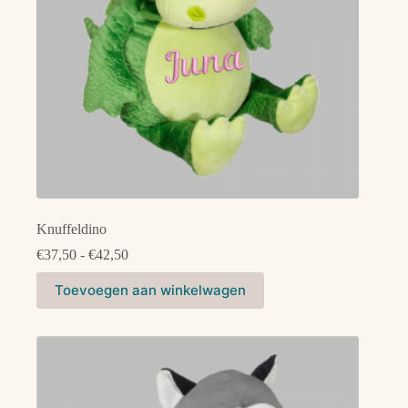
productpagina
Knuffeldino
Prijsklasse:
€
37,50
-
€
42,50
€37,50
Dit
tot
Toevoegen aan winkelwagen
product
€42,50
heeft
meerdere
variaties.
Deze
optie
kan