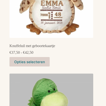
Knuffeluil met geboortekaartje
Prijsklasse:
€
37,50
-
€
42,50
€37,50
Dit
tot
Opties selecteren
product
€42,50
heeft
meerdere
variaties.
Deze
optie
kan
gekozen
worden
op
de