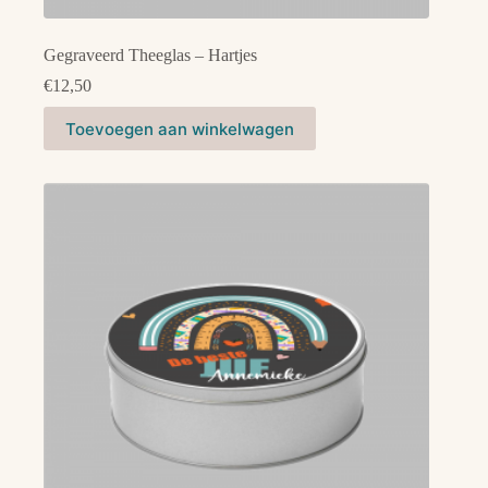
Gegraveerd Theeglas – Hartjes
€
12,50
Dit
Toevoegen aan winkelwagen
product
heeft
meerdere
variaties.
Deze
optie
kan
gekozen
worden
op
de
productpagina