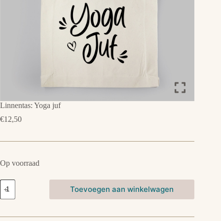
Linnentas: Yoga juf
€
12,50
Op voorraad
Linnentas:
Toevoegen aan winkelwagen
Yoga
juf
aantal