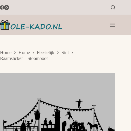
Ga
naar
de
inhoud
Home
Home
Feestelijk
Sint
Raamsticker – Stoomboot