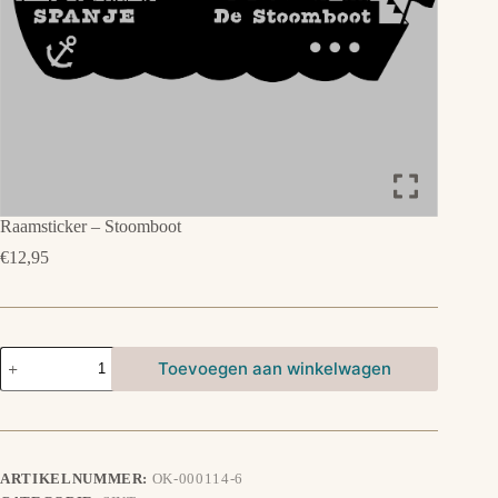
Raamsticker – Stoomboot
€
12,95
Raamsticker
Toevoegen aan winkelwagen
-
Stoomboot
aantal
ARTIKELNUMMER:
OK-000114-6