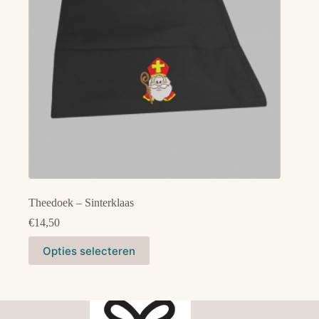
op
de
productpagina
Theedoek – Sinterklaas
€
14,50
Dit
Opties selecteren
product
heeft
meerdere
variaties.
Deze
optie