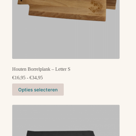
Houten Borrelplank – Letter S
Prijsklasse:
€
16,95
-
€
34,95
€16,95
Dit
tot
Opties selecteren
product
€34,95
heeft
meerdere
variaties.
Deze
optie
kan
gekozen
worden