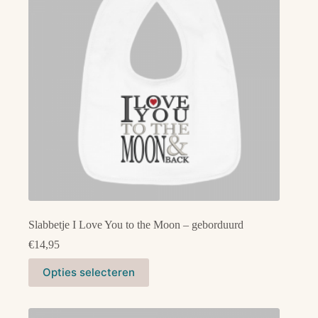
Slabbetje I Love You to the Moon – geborduurd
€
14,95
Dit
Opties selecteren
product
heeft
meerdere
variaties.