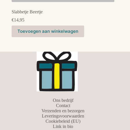
Slabbetje Beertje
€
14,95
Dit
Toevoegen aan winkelwagen
product
heeft
meerdere
variaties.
Deze
optie
kan
gekozen
worden
op
de
productpagina
Ons bedrijf
Contact
Verzenden en bezorgen
Leveringsvoorwaarden
Cookiebeleid (EU)
Link in bio