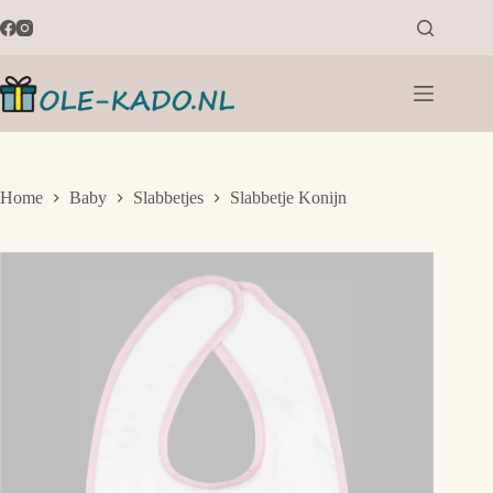
Ga
naar
de
inhoud
Home
Baby
Slabbetjes
Slabbetje Konijn