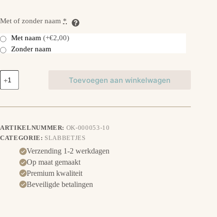
Met of zonder naam
*
Met naam
(+€2,00)
Zonder naam
Slabbetje
Toevoegen aan winkelwagen
Konijn
aantal
ARTIKELNUMMER:
OK-000053-10
CATEGORIE:
SLABBETJES
Verzending 1-2 werkdagen
Op maat gemaakt
Premium kwaliteit
Beveiligde betalingen