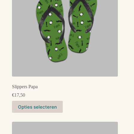
Slippers Papa
€
17,50
Dit
Opties selecteren
product
heeft
meerdere
variaties.
Deze