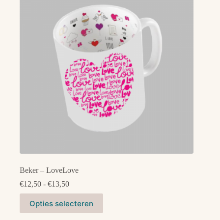
optie
kan
gekozen
worden
op
de
productpagina
Beker – LoveLove
Prijsklasse:
€
12,50
-
€
13,50
€12,50
Dit
tot
Opties selecteren
product
€13,50
heeft