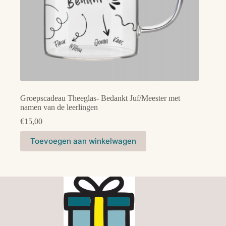
Groepscadeau Theeglas- Bedankt Juf/Meester met
namen van de leerlingen
€
15,00
Dit
Toevoegen aan winkelwagen
product
heeft
meerdere
variaties.
Deze
optie
kan
gekozen
worden
op