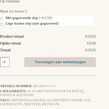
Op voorraad
Maak uw keuze
*
Met gegraveerde dop
(+€3,50)
Lege houten dop (niet gegraveerd)
Product totaal
€19,95
Opties totaal
€0,00
Totaal
€19,95
Glas
Toevoegen aan winkelwagen
met
houten
dop
en
rietje:
Coffee,
ARTIKELNUMMER:
OK-000133-13
Teach,
CATEGORIEËN:
GLAS MET HOUTEN DOP EN RIETJE
,
Repeat
JUFFEN & MEESTERS
aantal
TAGS:
GEPERSONALISEERD
,
GLASMETHOUTENDOP
,
JUF
,
LEERKRACHT
,
MEESTER
,
METNAAM