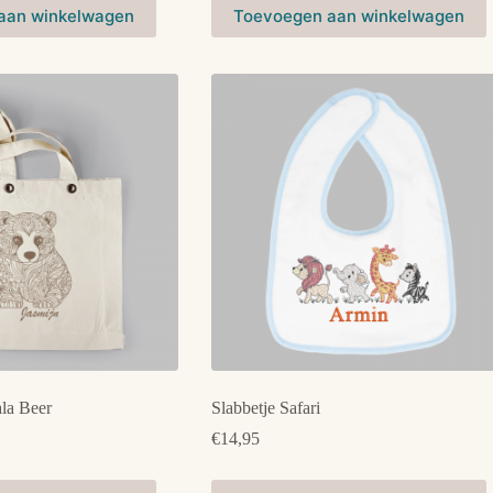
Dit
aan winkelwagen
Toevoegen aan winkelwagen
product
heeft
meerdere
variaties.
Deze
optie
kan
gekozen
worden
op
de
productpagina
la Beer
Slabbetje Safari
€
14,95
Dit