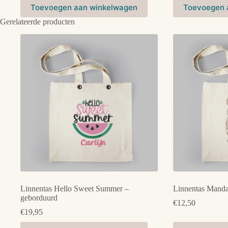
Dit
Dit
Toevoegen aan winkelwagen
Toevoegen 
product
product
heeft
heeft
Gerelateerde producten
meerdere
meerdere
variaties.
variaties.
Deze
Deze
optie
optie
kan
kan
gekozen
gekozen
worden
worden
op
op
de
de
productpagina
productpagina
Linnentas Hello Sweet Summer –
Linnentas Manda
geborduurd
€
12,50
€
19,95