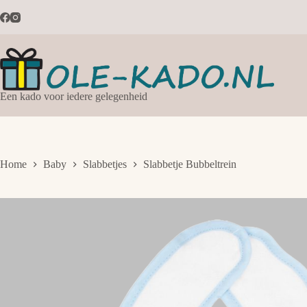
Ga
naar
de
inhoud
Een kado voor iedere gelegenheid
Home
Baby
Slabbetjes
Slabbetje Bubbeltrein