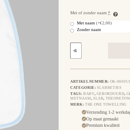
Met of zonder naam
*
Met naam
(+€2,00)
Zonder naam
Slabbetje
Bubbeltrein
aantal
ARTIKELNUMMER:
OK-000053
CATEGORIE:
SLABBETJES
TAGS:
BABY
,
GEBORDUURD
,
G
METNAAM
,
SLAB
,
THEONETOW
MERK:
THE ONE TOWELLING
Verzending 1-2 werkda
Op maat gemaakt
Premium kwaliteit