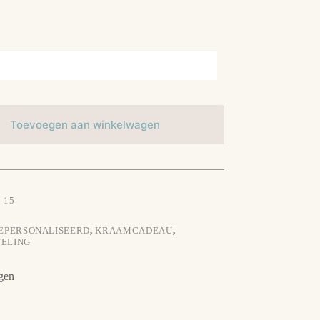
Toevoegen aan winkelwagen
-15
EPERSONALISEERD
,
KRAAMCADEAU
,
ELING
gen