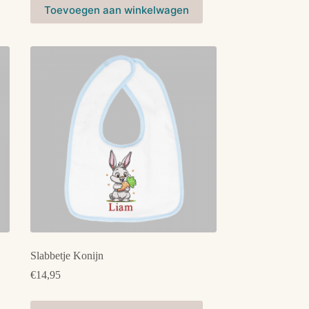
Dit
Toevoegen aan winkelwagen
product
heeft
meerdere
variaties.
Deze
optie
kan
gekozen
worden
op
de
productpagina
Slabbetje Konijn
€
14,95
Dit