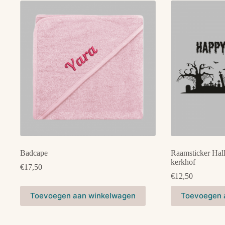
variaties.
variaties.
Deze
Deze
optie
optie
kan
kan
gekozen
gekozen
worden
worden
op
op
de
de
productpagina
productpagina
Badcape
Raamsticker Hal
kerkhof
€
17,50
€
12,50
Dit
Toevoegen aan winkelwagen
Toevoegen 
product
heeft
meerdere