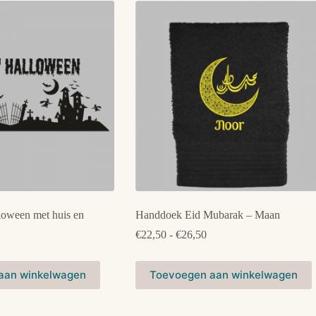
loween met huis en
Handdoek Eid Mubarak – Maan
Prijsklasse:
€
22,50
-
€
26,50
€22,50
tot
Dit
€26,50
aan winkelwagen
Toevoegen aan winkelwagen
product
heeft
meerdere