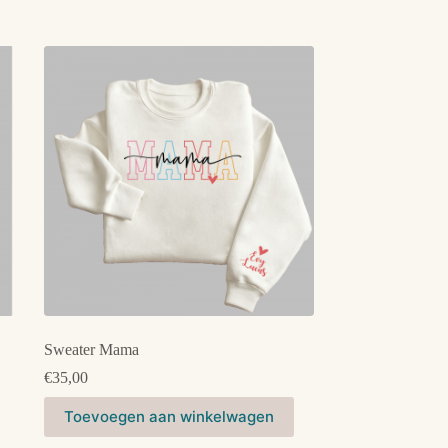
Sweater Mama
€
35,00
Dit
Toevoegen aan winkelwagen
product
heeft