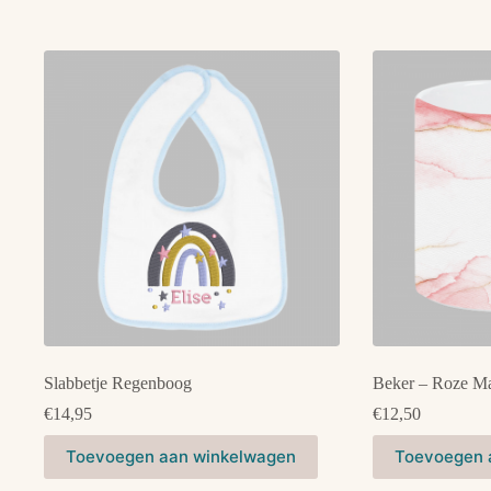
Slabbetje Regenboog
Beker – Roze M
€
14,95
€
12,50
Dit
Toevoegen aan winkelwagen
Toevoegen 
product
heeft