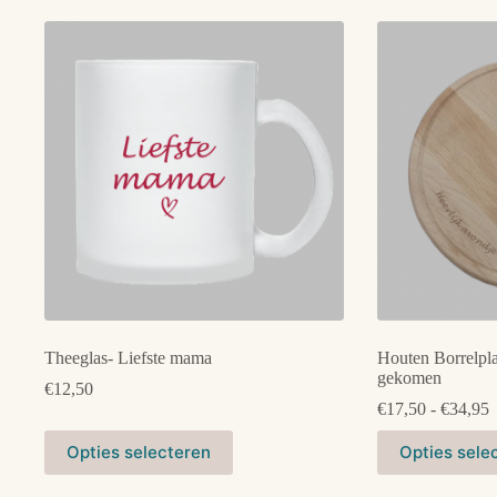
meerdere
variaties.
Deze
optie
kan
gekozen
worden
op
de
productpagina
Theeglas- Liefste mama
Houten Borrelpla
gekomen
€
12,50
P
€
17,50
-
€
34,95
€
Dit
Dit
t
Opties selecteren
Opties sele
product
product
€
heeft
heeft