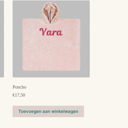
Poncho
€
17,50
Dit
Toevoegen aan winkelwagen
product
heeft
meerdere