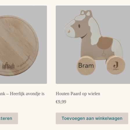
nk – Heerlijk avondje is
Houten Paard op wielen
€
9,99
rijsklasse:
17,50
ot
cteren
Toevoegen aan winkelwagen
34,95