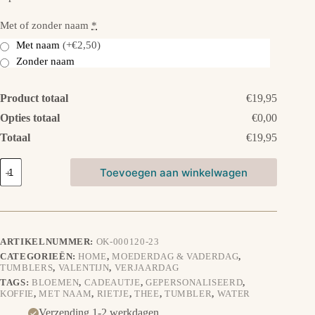
Met of zonder naam
*
Met naam
(+€2,50)
Zonder naam
Product totaal
€19,95
Opties totaal
€0,00
Totaal
€19,95
Tumbler
Toevoegen aan winkelwagen
Thermosbeker
-
Bloesem
aantal
ARTIKELNUMMER:
OK-000120-23
CATEGORIEËN:
HOME
,
MOEDERDAG & VADERDAG
,
TUMBLERS
,
VALENTIJN
,
VERJAARDAG
TAGS:
BLOEMEN
,
CADEAUTJE
,
GEPERSONALISEERD
,
KOFFIE
,
MET NAAM
,
RIETJE
,
THEE
,
TUMBLER
,
WATER
Verzending 1-2 werkdagen