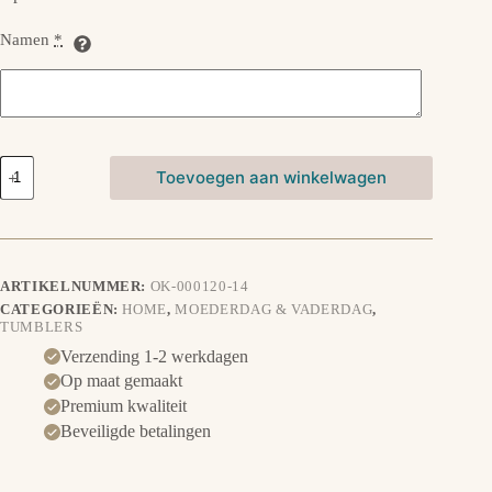
Namen
*
Tumbler
Toevoegen aan winkelwagen
-
Legerprint
groen
aantal
ARTIKELNUMMER:
OK-000120-14
CATEGORIEËN:
HOME
,
MOEDERDAG & VADERDAG
,
TUMBLERS
Verzending 1-2 werkdagen
Op maat gemaakt
Premium kwaliteit
Beveiligde betalingen