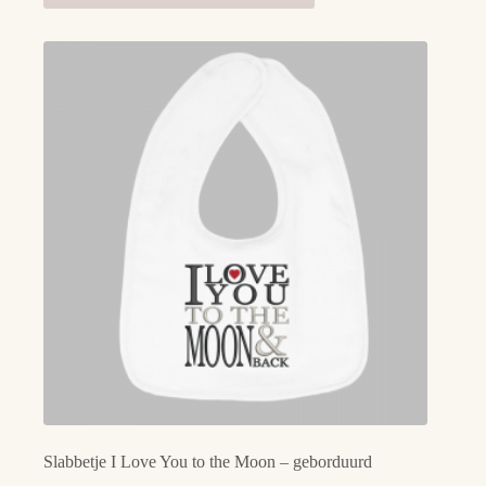
heeft
meerdere
variaties.
Deze
optie
kan
gekozen
worden
op
de
productpagina
Slabbetje I Love You to the Moon – geborduurd