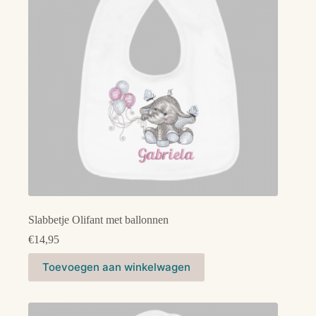
gekozen
worden
op
de
productpagina
Slabbetje Olifant met ballonnen
€
14,95
Dit
Toevoegen aan winkelwagen
product
heeft
meerdere
variaties.