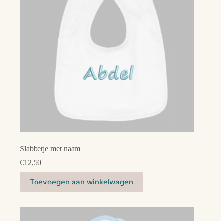
worden
op
de
productpagina
Slabbetje met naam
€
12,50
Dit
Toevoegen aan winkelwagen
product
heeft
meerdere
variaties.
Deze