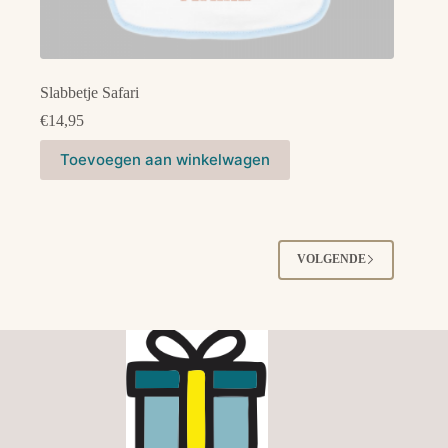
Slabbetje Safari
€
14,95
Dit
Toevoegen aan winkelwagen
product
heeft
meerdere
variaties.
Deze
optie
VOLGENDE
kan
gekozen
worden
op
de
productpagina