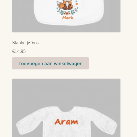
Slabbetje Vos
€
14,95
Dit
Toevoegen aan winkelwagen
product
heeft
meerdere
variaties.
Deze
optie
kan
gekozen
worden
op
de
productpagina