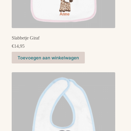
Slabbetje Giraf
€
14,95
Dit
Toevoegen aan winkelwagen
product
heeft
meerdere
variaties.
Deze
optie
kan
gekozen
worden
op
de
productpagina