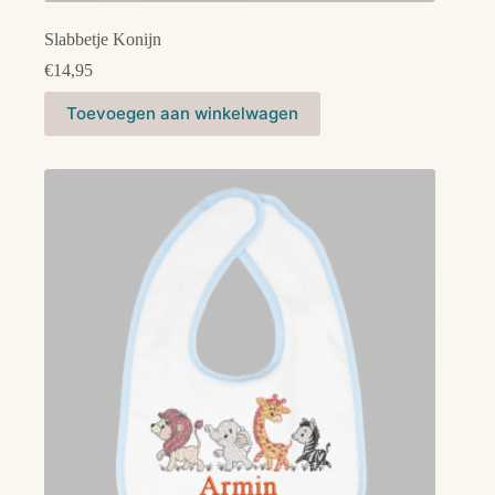
Slabbetje Konijn
€
14,95
Dit
Toevoegen aan winkelwagen
product
heeft
meerdere
variaties.
Deze
optie
kan
gekozen
worden
op
de
productpagina