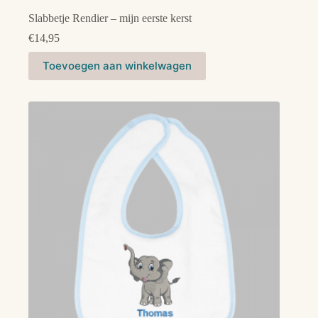
Slabbetje Rendier – mijn eerste kerst
€
14,95
Dit
Toevoegen aan winkelwagen
product
heeft
meerdere
variaties.
Deze
optie
kan
gekozen
worden
op
de
productpagina