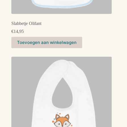
Slabbetje Olifant
€
14,95
Dit
Toevoegen aan winkelwagen
product
heeft
meerdere
variaties.
Deze
optie
kan
gekozen
worden
op
de
productpagina