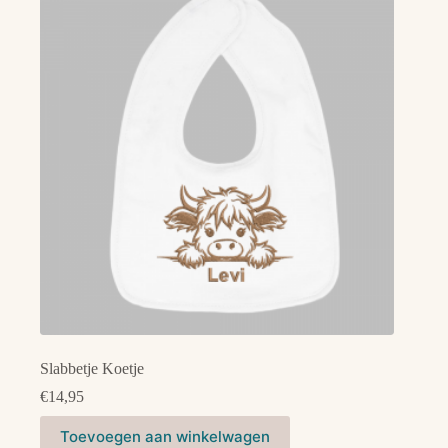
Deze
optie
kan
gekozen
worden
op
de
productpagina
Slabbetje Koetje
€
14,95
Dit
Toevoegen aan winkelwagen
product