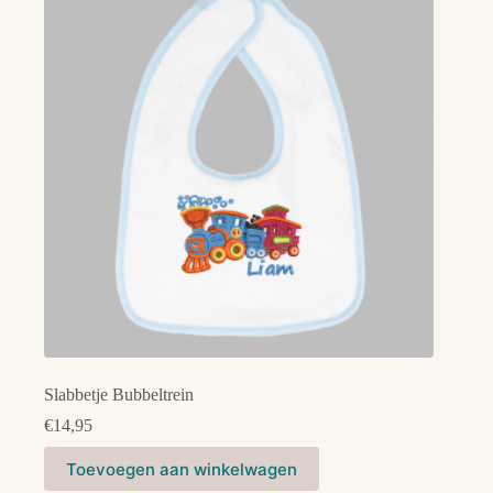
optie
kan
gekozen
worden
op
de
productpagina
Slabbetje Bubbeltrein
€
14,95
Dit
Toevoegen aan winkelwagen
product