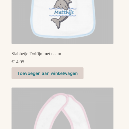
Slabbetje Dolfijn met naam
€
14,95
Dit
Toevoegen aan winkelwagen
product
heeft
meerdere
variaties.
Deze
optie
kan
gekozen
worden
op
de