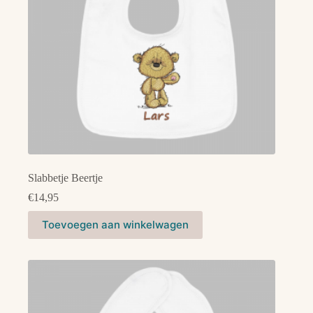
de
productpagina
Slabbetje Beertje
€
14,95
Dit
Toevoegen aan winkelwagen
product
heeft
meerdere
variaties.
Deze
optie
kan