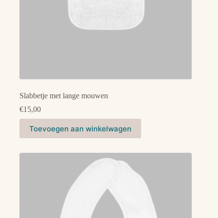
Slabbetje met lange mouwen
€
15,00
Dit
Toevoegen aan winkelwagen
product
heeft
meerdere
variaties.
Deze
optie
kan
gekozen
worden
op