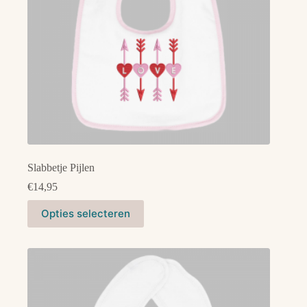
productpagina
Slabbetje Pijlen
€
14,95
Dit
Opties selecteren
product
heeft
meerdere
variaties.
Deze
optie
kan
gekozen