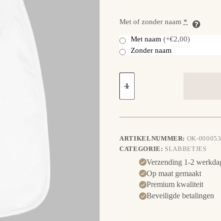
Met of zonder naam
*
Met naam
(+€2,00)
Zonder naam
Slabbetje
Olifant
met
ballonnen
aantal
ARTIKELNUMMER:
OK-000053
CATEGORIE:
SLABBETJES
Verzending 1-2 werkda
Op maat gemaakt
Premium kwaliteit
Beveiligde betalingen