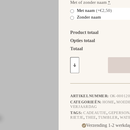
Met of zonder naam
*
Met naam
(+€2,50)
Zonder naam
Product totaal
Opties totaal
Totaal
Tumbler
Thermosbeker
-
Soft
Hearts
&
Candy
Clouds
ARTIKELNUMMER:
OK-000120
aantal
CATEGORIEËN:
HOME
,
MOEDE
VERJAARDAG
TAGS:
CADEAUTJE
,
GEPERSON
RIETJE
,
THEE
,
TUMBLER
,
WAT
Verzending 1-2 werkda