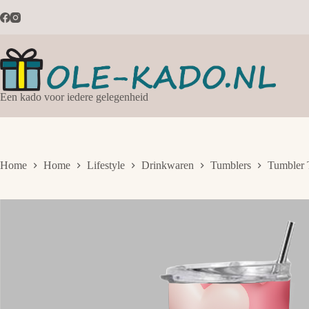
Ga
naar
de
inhoud
Een kado voor iedere gelegenheid
Home
Home
Lifestyle
Drinkwaren
Tumblers
Tumbler 