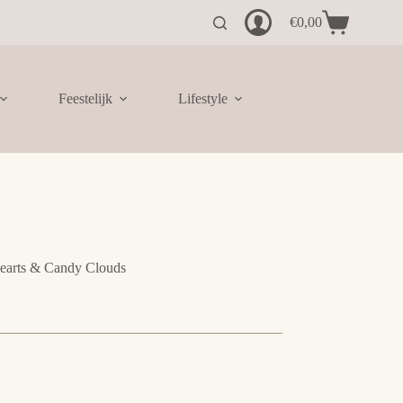
€
0,00
Winkelwagen
Feestelijk
Lifestyle
earts & Candy Clouds