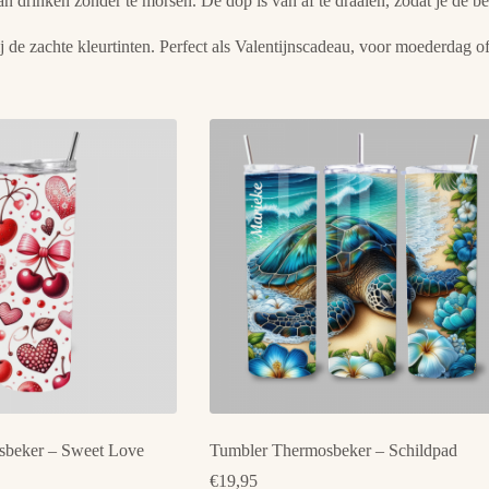
s kan drinken zonder te morsen. De dop is van af te draaien, zodat je d
ij de zachte kleurtinten. Perfect als Valentijnscadeau, voor moederdag 
sbeker – Sweet Love
Tumbler Thermosbeker – Schildpad
€
19,95