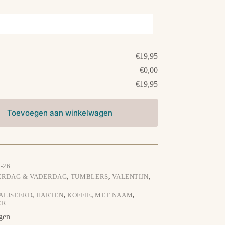
€19,95
€0,00
€19,95
Toevoegen aan winkelwagen
-26
RDAG & VADERDAG
,
TUMBLERS
,
VALENTIJN
,
ALISEERD
,
HARTEN
,
KOFFIE
,
MET NAAM
,
ER
gen