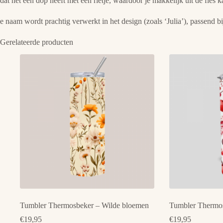
dat het een dop heeft met een rietje, waardoor je makkelijk uit de fle
e naam wordt prachtig verwerkt in het design (zoals ‘Julia’), passend b
Gerelateerde producten
Tumbler Thermosbeker – Wilde bloemen
Tumbler Thermo
€
19,95
€
19,95