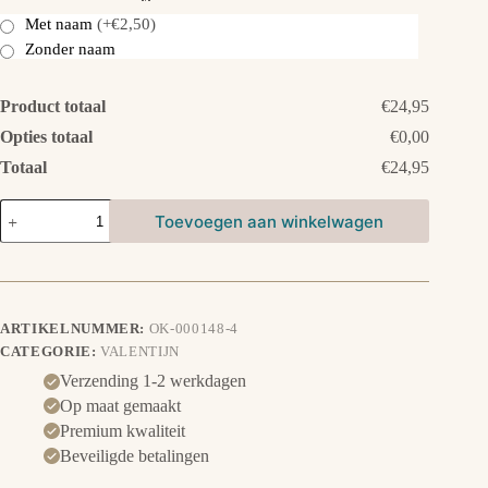
Met naam
(+€2,50)
Zonder naam
Product totaal
€24,95
Opties totaal
€0,00
Totaal
€24,95
Hart
Toevoegen aan winkelwagen
doosje
met
Katten
aantal
ARTIKELNUMMER:
OK-000148-4
CATEGORIE:
VALENTIJN
Verzending 1-2 werkdagen
Op maat gemaakt
Premium kwaliteit
Beveiligde betalingen