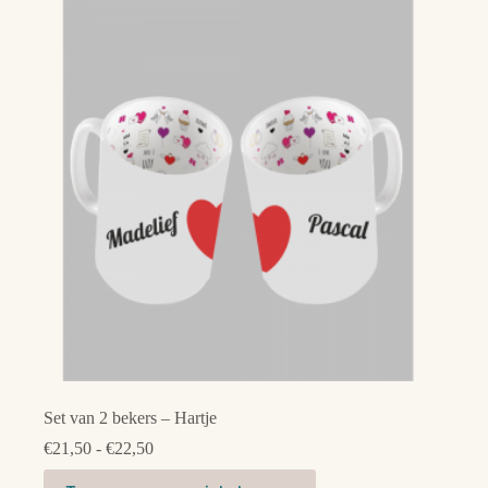
Set van 2 bekers – Hartje
Prijsklasse:
€
21,50
-
€
22,50
€21,50
Dit
tot