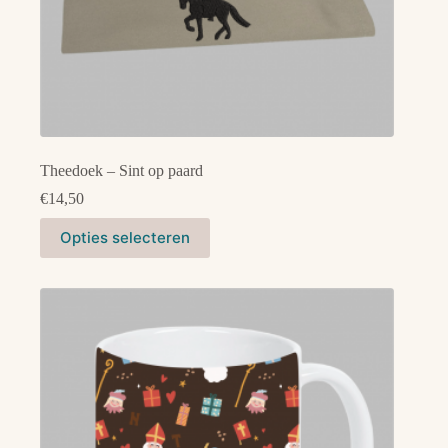
Theedoek – Sint op paard
€
14,50
Dit
Opties selecteren
product
heeft
meerdere
variaties.
Deze
optie
kan
gekozen
worden
op
de
productpagina