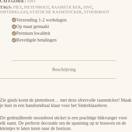
CATEGORIE:
SINT
TAGS:
PIET
,
PIETENBOOT
,
RAAMSTICKER
,
SINT
,
SINTERKLAAS
,
STATISCHE RAAMSTICKER
,
STOOMBOOT
Verzending 1-2 werkdagen
Op maat gemaakt
Premium kwaliteit
Beveiligde betalingen
Beschrijving
Zie ginds komt de pietenboot… met deze sfeervolle raamsticker! Maak
je huis in een handomdraai klaar voor het Sinterklaasfeest.
De gedetailleerde stoomboot sticker is een prachtige blikvanger voor
elk raam. De perfecte decoratie om de spanning op te bouwen en de
kleintjes te laten turen naar de horizon.