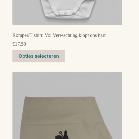
Romper/T-shirt: Vol Verwachting klopt ons hart
€
17,50
Dit
Opties selecteren
product
heeft
meerdere
variaties.
Deze
optie
kan
gekozen
worden
op
de
productpagina