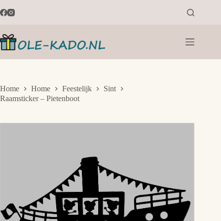
Ga
naar
de
inhoud
Home
Home
Feestelijk
Sint
Raamsticker – Pietenboot