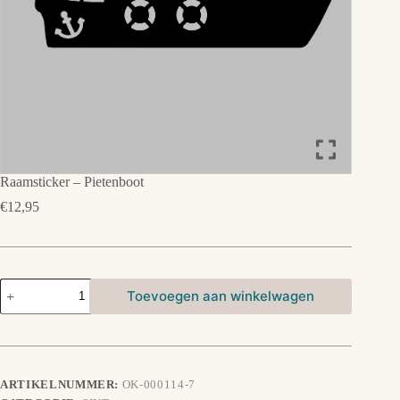
Raamsticker – Pietenboot
€
12,95
Raamsticker
Toevoegen aan winkelwagen
-
Pietenboot
aantal
ARTIKELNUMMER:
OK-000114-7