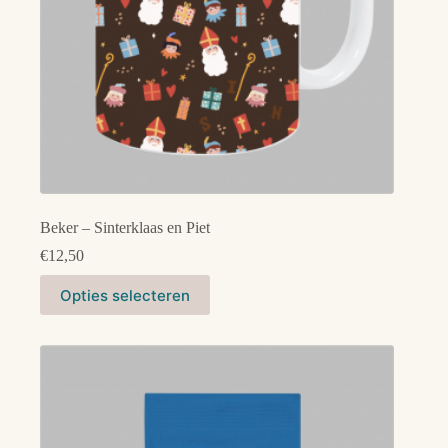
Beker – Sinterklaas en Piet
€
12,50
Dit
Opties selecteren
product
heeft
meerdere
variaties.
Deze
optie
kan
gekozen
worden