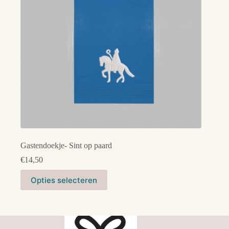
op
de
productpagina
Gastendoekje- Sint op paard
€
14,50
Dit
Opties selecteren
product
heeft
meerdere
variaties.
Deze
optie