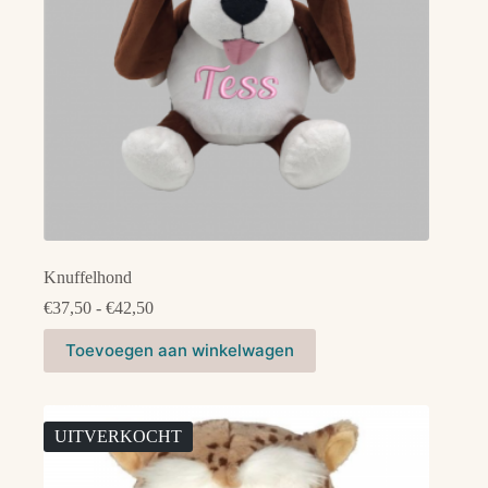
de
productpagina
Knuffelhond
Prijsklasse:
€
37,50
-
€
42,50
€37,50
Dit
tot
Toevoegen aan winkelwagen
product
€42,50
heeft
meerdere
variaties.
Deze
UITVERKOCHT
optie
kan