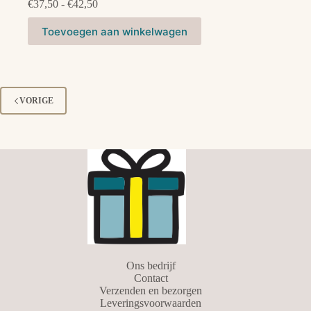
Prijsklasse:
€
37,50
-
€
42,50
€37,50
Dit
tot
Toevoegen aan winkelwagen
product
€42,50
heeft
meerdere
variaties.
Deze
optie
VORIGE
kan
gekozen
worden
op
de
productpagina
Ons bedrijf
Contact
Verzenden en bezorgen
Leveringsvoorwaarden