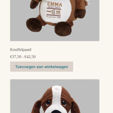
Knuffelpaard
Prijsklasse:
€
37,50
-
€
42,50
€37,50
Dit
tot
Toevoegen aan winkelwagen
product
€42,50
heeft
meerdere
variaties.
Deze
optie
kan
gekozen
worden
op