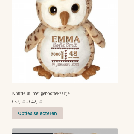
gekozen
worden
op
de
productpagina
Knuffeluil met geboortekaartje
Prijsklasse:
€
37,50
-
€
42,50
€37,50
Dit
tot
Opties selecteren
product
€42,50
heeft
meerdere
variaties.