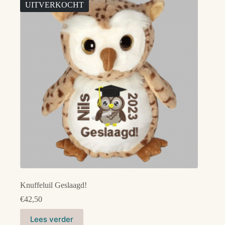
Deze
UITVERKOCHT
optie
kan
gekozen
worden
op
de
productpagina
Knuffeluil Geslaagd!
€
42,50
Lees verder