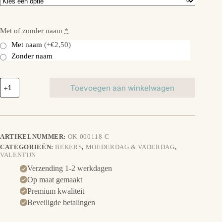
Met of zonder naam
*
Met naam
(+€2,50)
Zonder naam
Beker
Toevoegen aan winkelwagen
-
Love
aantal
ARTIKELNUMMER:
OK-000118-C
CATEGORIEËN:
BEKERS
,
MOEDERDAG & VADERDAG
,
VALENTIJN
Verzending 1-2 werkdagen
Op maat gemaakt
Premium kwaliteit
Beveiligde betalingen