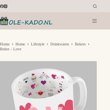
Ga
naar
de
inhoud
Home
Home
Lifestyle
Drinkwaren
Bekers
Beker – Love