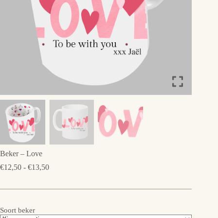
Beker – Love
Prijsklasse:
€
12,50
-
€
13,50
€12,50
tot
€13,50
Soort beker