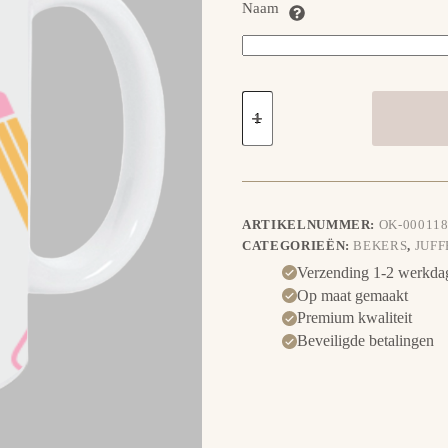
Naam
Beker
voor
juf
of
meester
aantal
ARTIKELNUMMER:
OK-000118
CATEGORIEËN:
BEKERS
,
JUFF
Verzending 1-2 werkda
Op maat gemaakt
Premium kwaliteit
Beveiligde betalingen