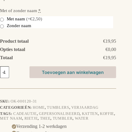
Met of zonder naam
*
Met naam
(+€2,50)
Zonder naam
Product totaal
€19,95
Opties totaal
€0,00
Totaal
€19,95
Tumbler
Toevoegen aan winkelwagen
Thermosbeker
-
Katten
aantal
SKU:
OK-000120-31
CATEGORIEËN:
HOME
,
TUMBLERS
,
VERJAARDAG
TAGS:
CADEAUTJE
,
GEPERSONALISEERD
,
KATTEN
,
KOFFIE
,
MET NAAM
,
RIETJE
,
THEE
,
TUMBLER
,
WATER
Verzending 1-2 werkdagen