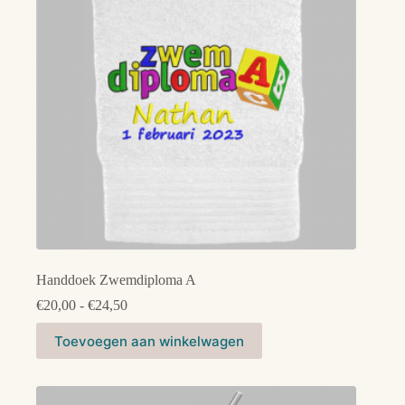
Handdoek Zwemdiploma A
Prijsklasse:
€
20,00
-
€
24,50
€20,00
Dit
tot
Toevoegen aan winkelwagen
product
€24,50
heeft
meerdere
variaties.