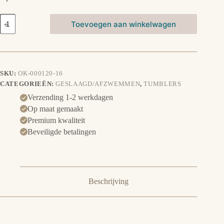
Tumbler
Toevoegen aan winkelwagen
-
Uil
geslaagd
aantal
SKU:
OK-000120-16
CATEGORIEËN:
GESLAAGD/AFZWEMMEN
,
TUMBLERS
Verzending 1-2 werkdagen
Op maat gemaakt
Premium kwaliteit
Beveiligde betalingen
Beschrijving