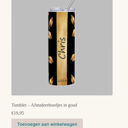
Deze
optie
kan
gekozen
worden
op
de
productpagina
Tumbler – Afstudeerhoedjes in goud
€
19,95
Toevoegen aan winkelwagen