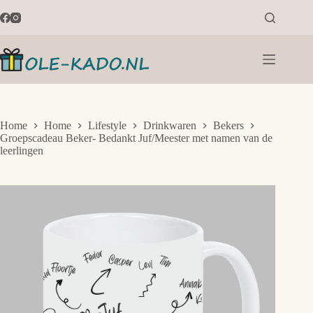
Ga
naar
de
inhoud
Home
Home
Lifestyle
Drinkwaren
Bekers
Groepscadeau Beker- Bedankt Juf/Meester met namen van de
leerlingen