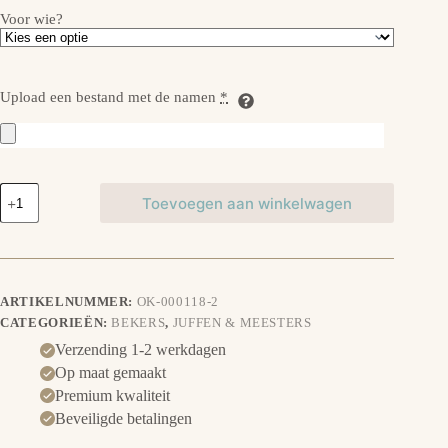
Voor wie?
Upload een bestand met de namen
*
Groepscadeau
Toevoegen aan winkelwagen
Beker-
Bedankt
Juf/Meester
met
namen
van
ARTIKELNUMMER:
OK-000118-2
de
CATEGORIEËN:
BEKERS
,
JUFFEN & MEESTERS
leerlingen
aantal
Verzending 1-2 werkdagen
Op maat gemaakt
Premium kwaliteit
Beveiligde betalingen