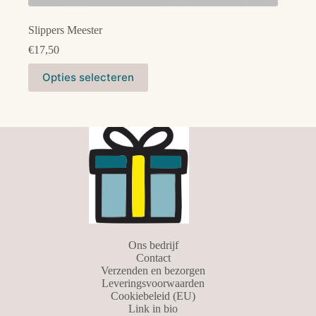
Slippers Meester
€
17,50
Dit
Opties selecteren
product
heeft
meerdere
variaties.
Deze
optie
kan
gekozen
worden
op
de
productpagina
Ons bedrijf
Contact
Verzenden en bezorgen
Leveringsvoorwaarden
Cookiebeleid (EU)
Link in bio