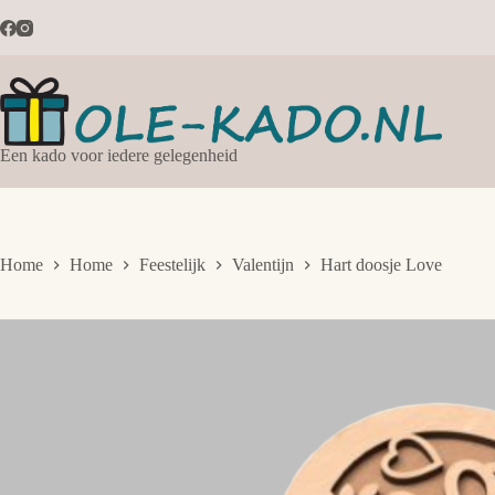
Ga
naar
de
inhoud
Een kado voor iedere gelegenheid
Home
Home
Feestelijk
Valentijn
Hart doosje Love