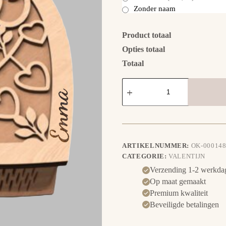
Zonder naam
Product totaal
Opties totaal
Totaal
Hart
doosje
Love
aantal
ARTIKELNUMMER:
OK-000148
CATEGORIE:
VALENTIJN
Verzending 1-2 werkda
Op maat gemaakt
Premium kwaliteit
Beveiligde betalingen