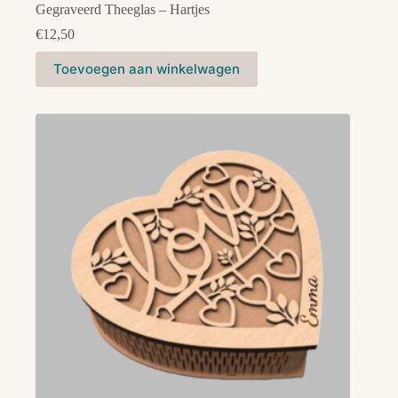
Gegraveerd Theeglas – Hartjes
€
12,50
Dit
Toevoegen aan winkelwagen
product
heeft
meerdere
variaties.
Deze
optie
kan
gekozen
worden
op
de
productpagina