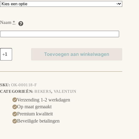
Naam
*
Set
Toevoegen aan winkelwagen
van
2
bekers
-
Hartje
aantal
SKU:
OK-000118-F
CATEGORIEËN:
BEKERS
,
VALENTIJN
Verzending 1-2 werkdagen
Op maat gemaakt
Premium kwaliteit
Beveiligde betalingen