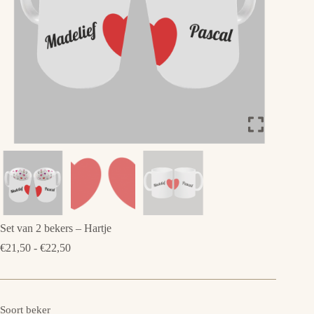
Set van 2 bekers – Hartje
Prijsklasse:
€
21,50
-
€
22,50
€21,50
tot
€22,50
Soort beker