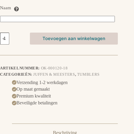
Naam
Tumbler
Toevoegen aan winkelwagen
-
Bedankt
Meester/Juf
aantal
ARTIKELNUMMER:
OK-000120-18
CATEGORIEËN:
JUFFEN & MEESTERS
,
TUMBLERS
Verzending 1-2 werkdagen
Op maat gemaakt
Premium kwaliteit
Beveiligde betalingen
Beschrijving