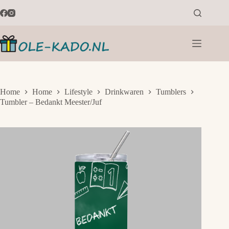
Ga
naar
de
inhoud
Home
Home
Lifestyle
Drinkwaren
Tumblers
Tumbler – Bedankt Meester/Juf