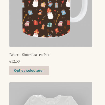
Beker – Sinterklaas en Piet
€
12,50
Dit
Opties selecteren
product
heeft
meerdere
variaties.
Deze
optie
kan
gekozen