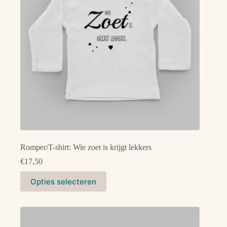
worden
op
de
productpagina
Romper/T-shirt: Wie zoet is krijgt lekkers
€
17,50
Dit
Opties selecteren
product
heeft
meerdere
variaties.
Deze