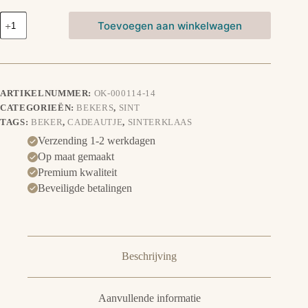
Beker
Toevoegen aan winkelwagen
-
Sinterklaas
en
Paard
aantal
ARTIKELNUMMER:
OK-000114-14
CATEGORIEËN:
BEKERS
,
SINT
TAGS:
BEKER
,
CADEAUTJE
,
SINTERKLAAS
Verzending 1-2 werkdagen
Op maat gemaakt
Premium kwaliteit
Beveiligde betalingen
Beschrijving
Aanvullende informatie