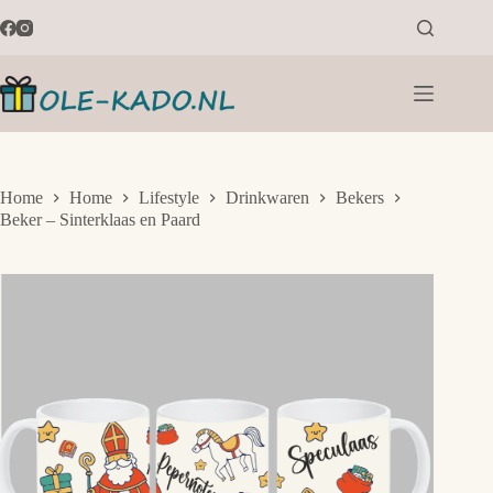
Ga
naar
de
inhoud
Home
Home
Lifestyle
Drinkwaren
Bekers
Beker – Sinterklaas en Paard