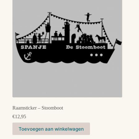
optie
kan
gekozen
worden
op
de
productpagina
Raamsticker – Stoomboot
€
12,95
Toevoegen aan winkelwagen