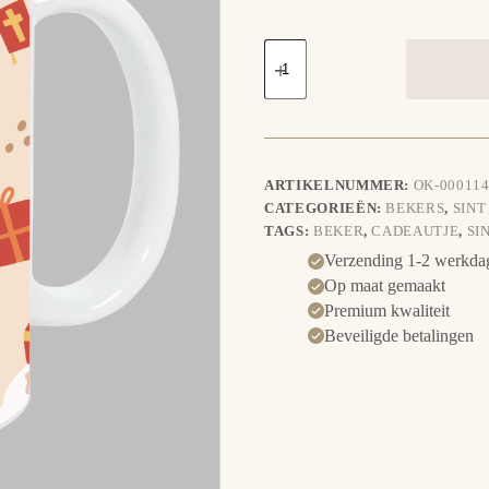
Beker
-
Sinterklaas
aantal
ARTIKELNUMMER:
OK-000114
CATEGORIEËN:
BEKERS
,
SINT
TAGS:
BEKER
,
CADEAUTJE
,
SI
Verzending 1-2 werkda
Op maat gemaakt
Premium kwaliteit
Beveiligde betalingen