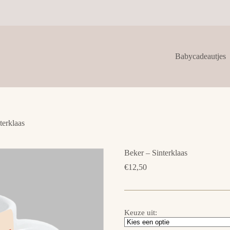
Babycadeautjes
terklaas
Beker – Sinterklaas
€
12,50
Keuze uit: