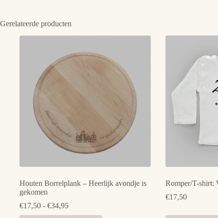
Gerelateerde producten
Houten Borrelplank – Heerlijk avondje is
Romper/T-shirt: W
gekomen
€
17,50
Prijsklasse:
€
17,50
-
€
34,95
€17,50