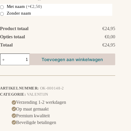
Met naam
(+€2,50)
Zonder naam
Product totaal
€24,95
Opties totaal
€0,00
Totaal
€24,95
Hart
Toevoegen aan winkelwagen
doosje
met
blaadjes
aantal
ARTIKELNUMMER:
OK-000148-2
CATEGORIE:
VALENTIJN
Verzending 1-2 werkdagen
Op maat gemaakt
Premium kwaliteit
Beveiligde betalingen