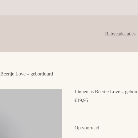
Babycadeautjes
 Beertje Love – geborduurd
Linnentas Beertje Love – gebor
€
19,95
Op voorraad