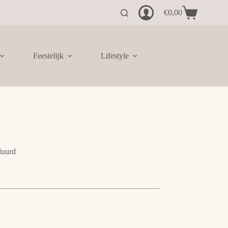
€
0,00
Winkelwagen
Feestelijk
Lifestyle
duurd