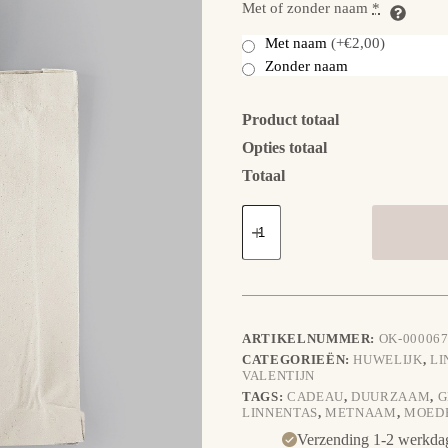
Met of zonder naam
*
Met naam
(+€2,00)
Zonder naam
Product totaal
Opties totaal
Totaal
Linnentas
Beertje
Love
-
geborduurd
aantal
ARTIKELNUMMER:
OK-000067
CATEGORIEËN:
HUWELIJK
,
LI
VALENTIJN
TAGS:
CADEAU
,
DUURZAAM
,
G
LINNENTAS
,
METNAAM
,
MOED
Verzending 1-2 werkda