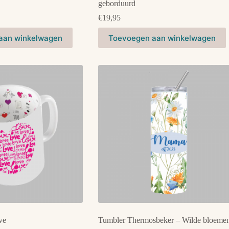
geborduurd
€
19,95
aan winkelwagen
Toevoegen aan winkelwagen
ve
Tumbler Thermosbeker – Wilde bloeme