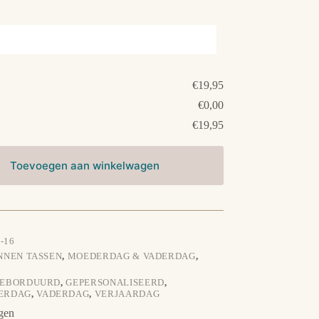
€19,95
€0,00
€19,95
Toevoegen aan winkelwagen
-16
NNEN TASSEN
,
MOEDERDAG & VADERDAG
,
EBORDUURD
,
GEPERSONALISEERD
,
ERDAG
,
VADERDAG
,
VERJAARDAG
gen