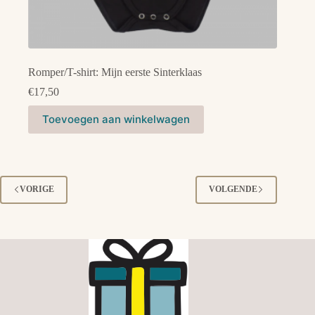
Romper/T-shirt: Mijn eerste Sinterklaas
€
17,50
Dit
Toevoegen aan winkelwagen
product
heeft
meerdere
variaties.
Deze
optie
VORIGE
VOLGENDE
kan
gekozen
worden
op
de
productpagina