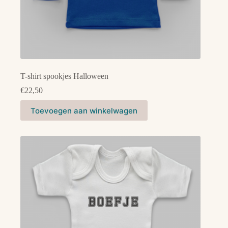
T-shirt spookjes Halloween
€
22,50
Dit
Toevoegen aan winkelwagen
product
heeft
meerdere
variaties.
Deze
optie
kan
gekozen
worden
op
de
productpagina