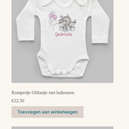
gekozen
worden
op
de
productpagina
Rompertje Olifantje met ballonnen
€
22,50
Dit
Toevoegen aan winkelwagen
product
heeft
meerdere