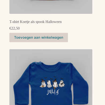
T-shirt Koetje als spook Halloween
€
22,50
Dit
Toevoegen aan winkelwagen
product
heeft
meerdere
variaties.
Deze
optie
kan
gekozen
worden
op
de
productpagina