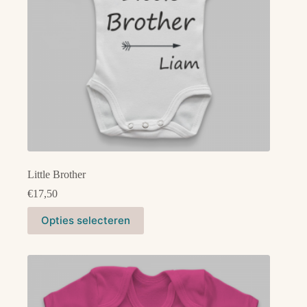
de
productpagina
Little Brother
€
17,50
Dit
Opties selecteren
product
heeft
meerdere
variaties.
Deze
optie
kan