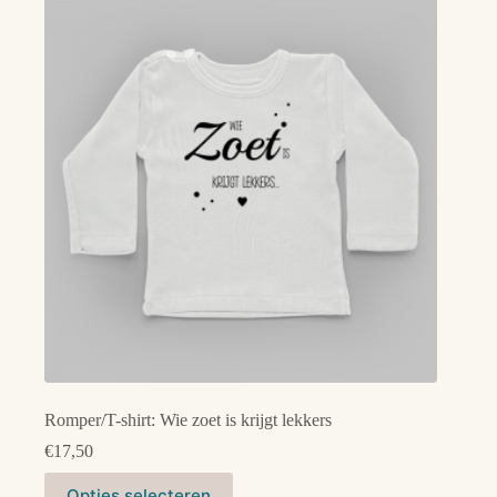
variaties.
Deze
optie
kan
gekozen
worden
op
de
productpagina
Romper/T-shirt: Wie zoet is krijgt lekkers
€
17,50
Dit
Opties selecteren