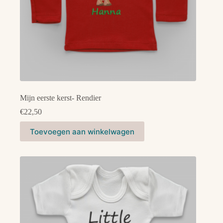
Mijn eerste kerst- Rendier
€
22,50
Dit
Toevoegen aan winkelwagen
product
heeft
meerdere
variaties.
Deze
optie
kan
gekozen
worden
op