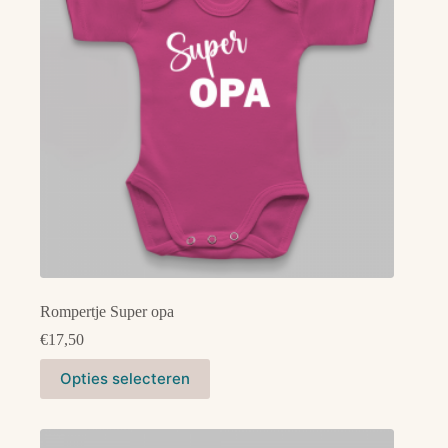
gekozen
worden
op
de
productpagina
Rompertje Super opa
€
17,50
Dit
Opties selecteren
product
heeft
meerdere
variaties.