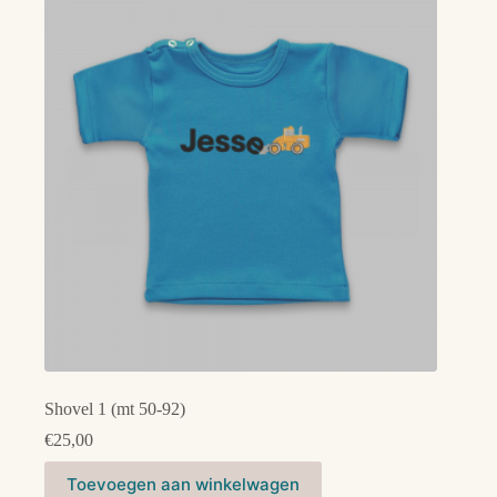
Deze
optie
kan
gekozen
worden
op
de
productpagina
Shovel 1 (mt 50-92)
€
25,00
Dit
Toevoegen aan winkelwagen
product