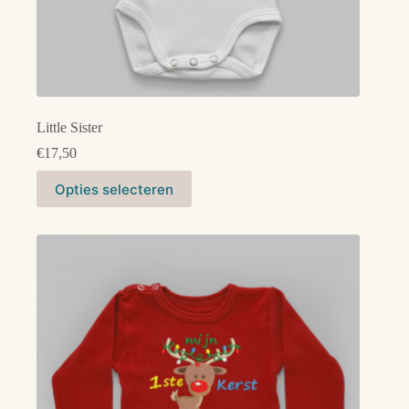
Little Sister
€
17,50
Dit
Opties selecteren
product
heeft
meerdere
variaties.
Deze
optie
kan
gekozen
worden
op
de
productpagina