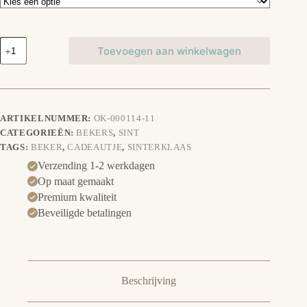
Beker
Toevoegen aan winkelwagen
-
Sinterklaascadeautjes
aantal
ARTIKELNUMMER:
OK-000114-11
CATEGORIEËN:
BEKERS
,
SINT
TAGS:
BEKER
,
CADEAUTJE
,
SINTERKLAAS
Verzending 1-2 werkdagen
Op maat gemaakt
Premium kwaliteit
Beveiligde betalingen
Beschrijving