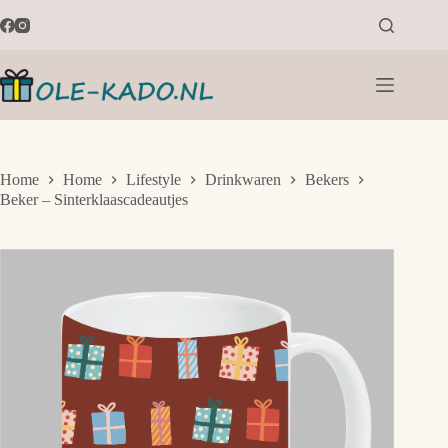
Ga
naar
de
inhoud
Home
Home
Lifestyle
Drinkwaren
Bekers
Beker – Sinterklaascadeautjes