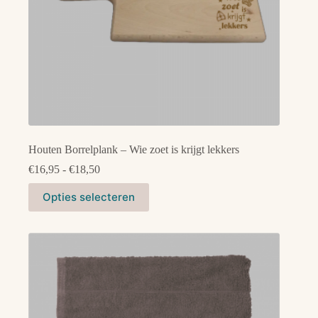
Houten Borrelplank – Wie zoet is krijgt lekkers
Prijsklasse:
€
16,95
-
€
18,50
€16,95
Dit
tot
Opties selecteren
product
€18,50
heeft
meerdere
variaties.
Deze
optie
kan
gekozen
worden
op