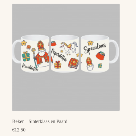
meerdere
variaties.
Deze
optie
kan
gekozen
worden
op
de
productpagina
Beker – Sinterklaas en Paard
€
12,50