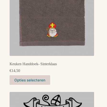
de
productpagina
Keuken Handdoek- Sinterklaas
€
14,50
Dit
Opties selecteren
product
heeft
meerdere
variaties.
Deze
optie