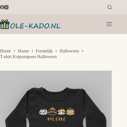
Ga
naar
de
inhoud
Home
Home
Feestelijk
Halloween
T-shirt Katpompoen Halloween