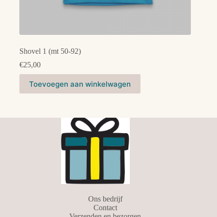
Shovel 1 (mt 50-92)
€
25,00
Dit
Toevoegen aan winkelwagen
product
heeft
meerdere
variaties.
Deze
optie
kan
gekozen
worden
op
de
productpagina
Ons bedrijf
Contact
Verzenden en bezorgen