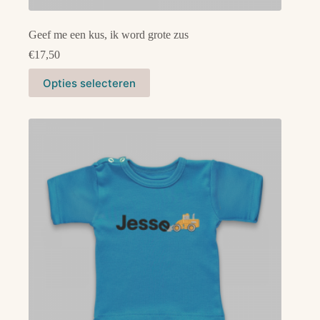
Geef me een kus, ik word grote zus
€
17,50
Dit
Opties selecteren
product
heeft
meerdere
variaties.
Deze
optie
kan
gekozen
worden
op
de
productpagina