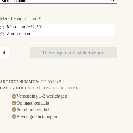
Met of zonder naam
*
Met naam
(+€2,50)
Zonder naam
T-
Toevoegen aan winkelwagen
shirt
Katpompoen
Halloween
aantal
ARTIKELNUMMER:
OK-000145-1
CATEGORIEËN:
HALLOWEEN
,
KLEDING
Verzending 1-2 werkdagen
Op maat gemaakt
Premium kwaliteit
Beveiligde betalingen