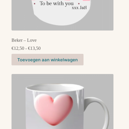
Beker – Love
Prijsklasse:
€
12,50
-
€
13,50
€12,50
Dit
tot
Toevoegen aan winkelwagen
product
€13,50
heeft
meerdere
variaties.
Deze
optie
kan
gekozen
worden
op
de
productpagina