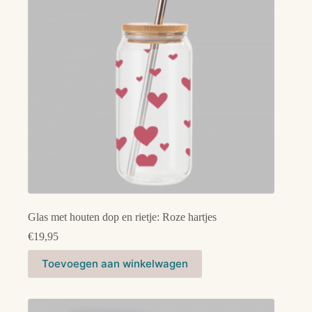
gekozen
worden
op
de
productpagina
Glas met houten dop en rietje: Roze hartjes
€
19,95
Toevoegen aan winkelwagen