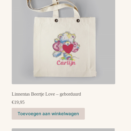
gekozen
worden
op
de
productpagina
Linnentas Beertje Love – geborduurd
€
19,95
Toevoegen aan winkelwagen