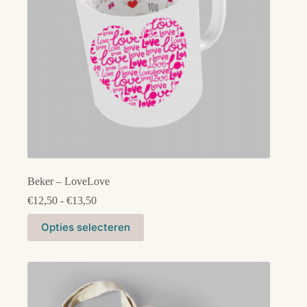
Beker – LoveLove
Prijsklasse:
€
12,50
-
€
13,50
€12,50
Dit
tot
Opties selecteren
product
€13,50
heeft
meerdere
variaties.
Deze
optie
kan