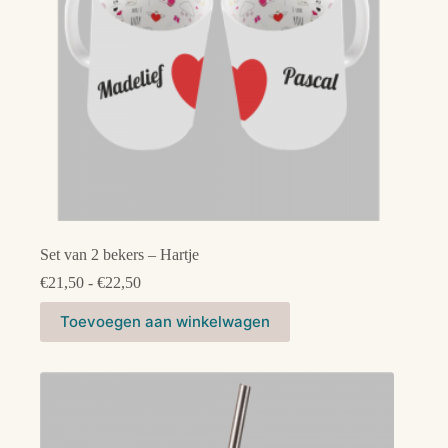
Set van 2 bekers – Hartje
Prijsklasse:
€
21,50
-
€
22,50
€21,50
Dit
tot
Toevoegen aan winkelwagen
product
€22,50
heeft
meerdere
variaties.
Deze
optie
kan