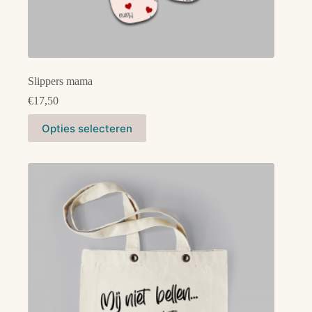
Slippers mama
€
17,50
Dit
Opties selecteren
product
heeft
meerdere
variaties.
Deze
optie
kan
gekozen
worden
op
de
productpagina