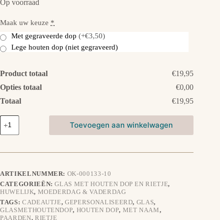
Op voorraad
Maak uw keuze
*
Met gegraveerde dop
(+€3,50)
Lege houten dop (niet gegraveerd)
Product totaal
€19,95
Opties totaal
€0,00
Totaal
€19,95
Glas
Toevoegen aan winkelwagen
met
houten
dop
en
rietje:
Schotse
ARTIKELNUMMER:
OK-000133-10
Hooglander
CATEGORIEËN:
GLAS MET HOUTEN DOP EN RIETJE
,
aantal
HUWELIJK
,
MOEDERDAG & VADERDAG
TAGS:
CADEAUTJE
,
GEPERSONALISEERD
,
GLAS
,
GLASMETHOUTENDOP
,
HOUTEN DOP
,
MET NAAM
,
PAARDEN
,
RIETJE