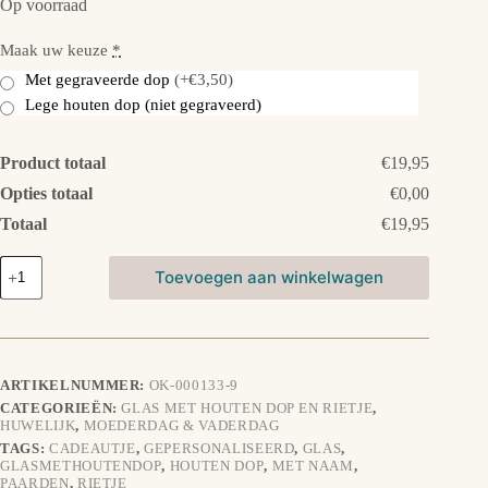
Op voorraad
Maak uw keuze
*
Met gegraveerde dop
(+€3,50)
Lege houten dop (niet gegraveerd)
Product totaal
€19,95
Opties totaal
€0,00
Totaal
€19,95
Glas
Toevoegen aan winkelwagen
met
houten
dop
en
rietje:
Tulpen
ARTIKELNUMMER:
OK-000133-9
aantal
CATEGORIEËN:
GLAS MET HOUTEN DOP EN RIETJE
,
HUWELIJK
,
MOEDERDAG & VADERDAG
TAGS:
CADEAUTJE
,
GEPERSONALISEERD
,
GLAS
,
GLASMETHOUTENDOP
,
HOUTEN DOP
,
MET NAAM
,
PAARDEN
,
RIETJE